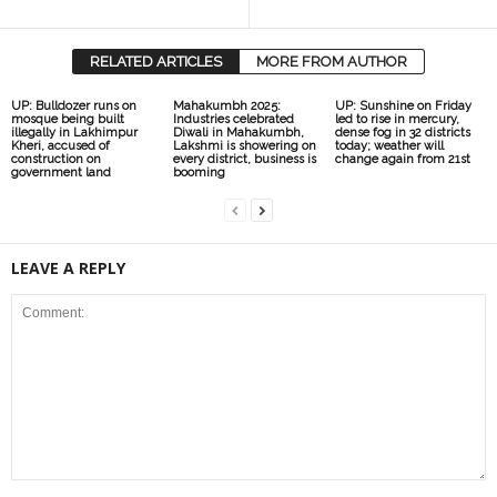
RELATED ARTICLES
MORE FROM AUTHOR
UP: Bulldozer runs on
Mahakumbh 2025:
UP: Sunshine on Friday
mosque being built
Industries celebrated
led to rise in mercury,
illegally in Lakhimpur
Diwali in Mahakumbh,
dense fog in 32 districts
Kheri, accused of
Lakshmi is showering on
today; weather will
construction on
every district, business is
change again from 21st
government land
booming
LEAVE A REPLY