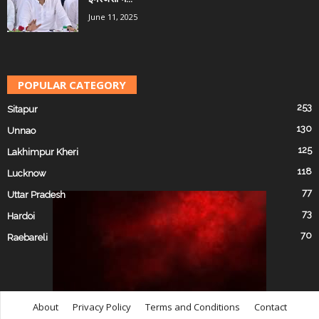
June 11, 2025
POPULAR CATEGORY
253
Sitapur
130
Unnao
125
Lakhimpur Kheri
118
Lucknow
77
Uttar Pradesh
73
Hardoi
70
Raebareli
About
Privacy Policy
Terms and Conditions
Contact