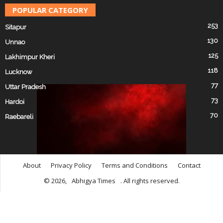
POPULAR CATEGORY
253
Sitapur
130
Unnao
125
Lakhimpur Kheri
118
Lucknow
77
Uttar Pradesh
73
Hardoi
70
Raebareli
About
Privacy Policy
Terms and Conditions
Contact
© 2026,
Abhigya Times
. All rights reserved.