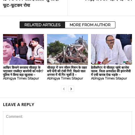
फूट-फूटकर रोया
RELATED ARTICLES
MORE FROM AUTHOR
आखिर किसने करवाया सीतापुर के
सीतापुर में जन जीवन मिशन के तहत
हेलीकॉप्टर से सीतापुर पहुंचे ब्रजेश
पत्रकार राघवेंद्र बाजपेयी का मर्डर?
बनी पानी की टंकी गिरी, पिछले साल
पाठक, जिला अस्पताल की इमरजेंसी
पुलिस ने किया बड़ा खुलासा –
अगस्त में भी गिर चुकी है –
में एसी खराब देख भड़के –
Abhigya Times Sitapur
Abhigya Times Sitapur
Abhigya Times Sitapur
LEAVE A REPLY