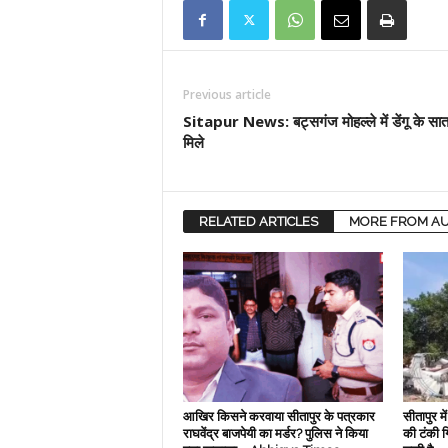
Previous article
Sitapur News: बट्सगंज मोहल्ले में डेंगू के सा
मिले
RELATED ARTICLES
MORE FROM A
आखिर किसने करवाया सीतापुर के पत्रकार
सीतापुर म
राघवेंद्र बाजपेयी का मर्डर? पुलिस ने किया
की टंकी ग