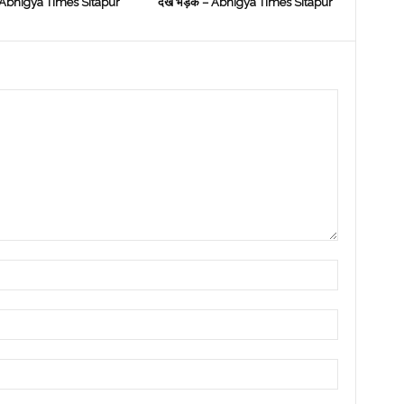
 – Abhigya Times Sitapur
देख भड़के – Abhigya Times Sitapur