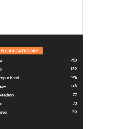
PULAR CATEGORY
253
ur
130
o
125
mpur Kheri
118
now
77
 Pradesh
73
i
70
reli