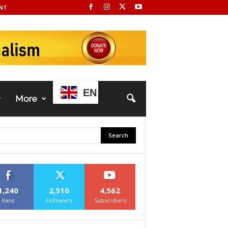
NT
EN
More
1,240
2,510
4,562
Fans
Followers
Subscribers