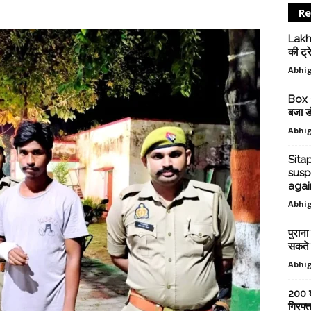
Re
Lakhi
की ट्र
Abhig
Box O
बजा डं
Abhig
Sita
susp
agai
Abhig
पुराना
सकते है
Abhig
200 क
गिरफ्त