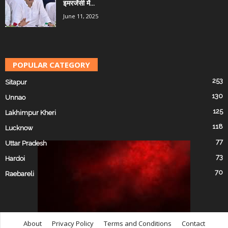
इमरजेंसी में...
June 11, 2025
POPULAR CATEGORY
253
Sitapur
130
Unnao
125
Lakhimpur Kheri
118
Lucknow
77
Uttar Pradesh
73
Hardoi
70
Raebareli
About
Privacy Policy
Terms and Conditions
Contact