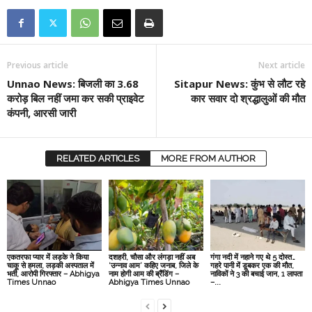
Previous article
Next article
Unnao News: बिजली का 3.68
Sitapur News: कुंभ से लौट रहे
करोड़ बिल नहीं जमा कर सकी प्राइवेट
कार सवार दो श्रद्धालुओं की मौत
कंपनी, आरसी जारी
RELATED ARTICLES
MORE FROM AUTHOR
एकतरफा प्यार में लड़के ने किया
दशहरी, चौसा और लंगड़ा नहीं अब
गंगा नदी में नहाने गए थे 5 दोस्त…
चाकू से हमला, लड़की अस्पताल में
‘उन्नाव आम’ कहिए जनाब, जिले के
गहरे पानी में डूबकर एक की मौत,
भर्ती, आरोपी गिरफ्तार – Abhigya
नाम होगी आम की ब्रैंडिंग –
नाविकों ने 3 की बचाई जान, 1 लापता
Times Unnao
Abhigya Times Unnao
–...