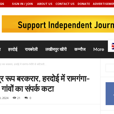
026
SIGN IN / JOIN
ABOUT US
CONTACT US
DONATE
ADVERTISEME
व
हरदोई
रायबरेली
लखीमपुर खीरी
कन्नौज
More
रूप बरकरार, हरदोई में रामगंगा-गंभीरी से कटियारी...
 रूप बरकरार, हरदोई में रामगंगा-
गांवों का संपर्क कटा
, 2024
21
0