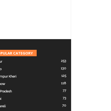
PULAR CATEGORY
253
ur
130
o
125
mpur Kheri
118
now
77
 Pradesh
73
i
70
reli