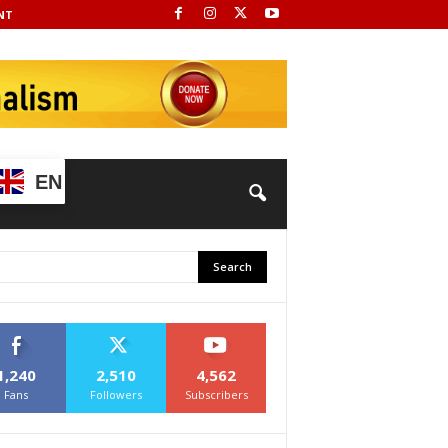
NT
EN
1,240
2,510
4,562
Fans
Followers
Subscribers