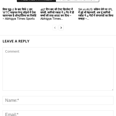
विश्व युद्ध-2 के बाद सिर्फ 2 हार,
457 दिन बाद की टेस्ट क्रिकेट में
SA vs AUS: कोकेन लेने पर IPL
WTC फाइनल वेन्यू लॉर्ड्स में ऐसा
वापसी, कागिसो रबाडा ने 3 गेंद में ही
में हुई थी बेइज्जती, अब यूं कागिसो
खतरनाक है ऑस्ट्रेलिया का रिकॉर्ड
बच्चों की तरह आउट कर दिया –
रबाडा ने 4 गेंदों में कंगारुओं का किया
– Abhigya Times Sports
Abhigya Times...
कबाड़ा –...
LEAVE A REPLY