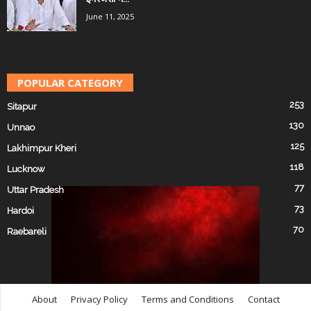
June 11, 2025
POPULAR CATEGORY
253
Sitapur
130
Unnao
125
Lakhimpur Kheri
118
Lucknow
77
Uttar Pradesh
73
Hardoi
70
Raebareli
About
Privacy Policy
Terms and Conditions
Contact