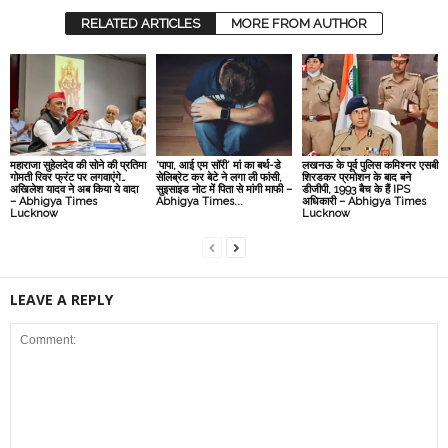
RELATED ARTICLES
MORE FROM AUTHOR
महाराजा सुहेलदेव की सोने की प्रतिमा
‘पापा, आई एम सॉरी’ मां का बर्थ-डे
लखनऊ के पूर्व पुलिस कमिश्नर एसबी
गोमती रिवर फ्रंट पर लगवाएंगे…
सेलिब्रेट कर बेटे ने लगा ली फांसी,
शिरडकर प्रमोशन के बाद बने
अखिलेश यादव ने अब किया ये वादा
सुइसाइड नोट में पिता से मांगी माफी –
डीजीपी, 1993 बैच के हैं IPS
– Abhigya Times
Abhigya Times...
अधिकारी – Abhigya Times
Lucknow
Lucknow
LEAVE A REPLY