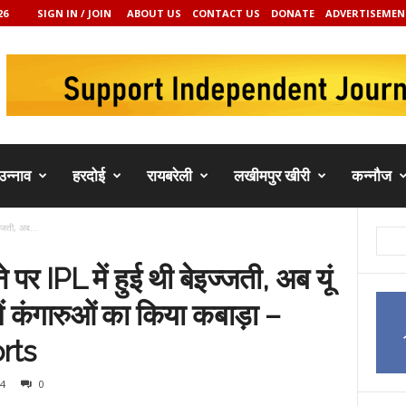
26
SIGN IN / JOIN
ABOUT US
CONTACT US
DONATE
ADVERTISEMEN
उन्नाव
हरदोई
रायबरेली
लखीमपुर खीरी
कन्नौज
्जती, अब...
र IPL में हुई थी बेइज्जती, अब यूं
 में कंगारुओं का किया कबाड़ा –
rts
4
0