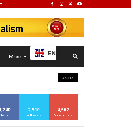
T
EN
More
1,240
2,510
4,562
Fans
Followers
Subscribers