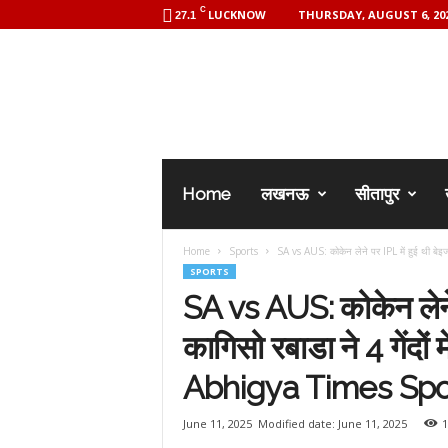
C
LUCKNOW
THURSDAY, AUGUST 6, 20
27.1
A
b
h
i
g
y
a
Home
लखनऊ
सीतापुर
T
i
m
Home
Sports
SA vs AUS: कोकेन लेने पर IPL में हुई थी बेइज
e
SPORTS
s
SA vs AUS: कोकेन लेने प
कागिसो रबाडा ने 4 गेंदों
Abhigya Times Spo
June 11, 2025
Modified date: June 11, 2025
1