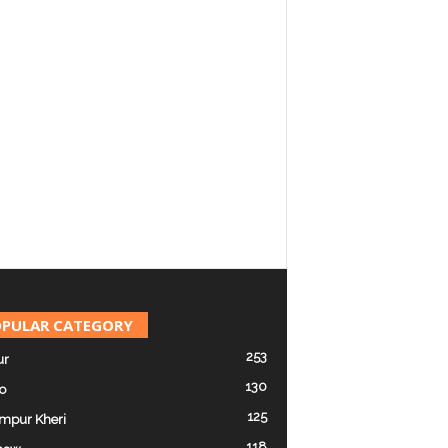
PULAR CATEGORY
253
ur
130
o
125
mpur Kheri
118