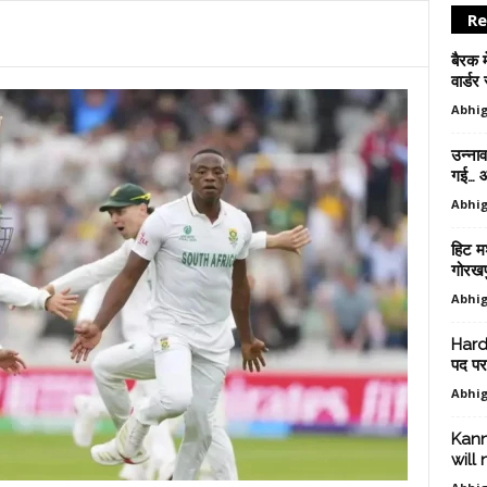
Re
बैरक म
वार्डर 
Abhig
उन्ना
गई… आ
Abhig
हिट मश
गोरखपु
Abhig
Hardo
पद पर
Abhig
Kann
will