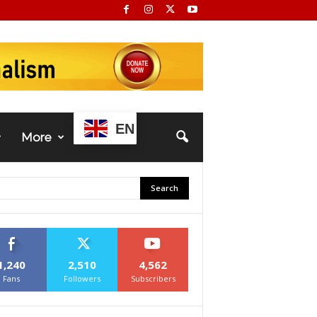
EN
More
1,240
2,510
4,562
Fans
Followers
Subscribers