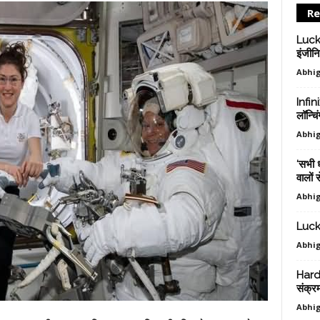
Re
Luckno
इंजीनि
Abhig
Infin
लॉन्चि
Abhig
‘सभी ध
वालों स
Abhig
Luckn
Abhig
Hardo
संक्र
Abhig