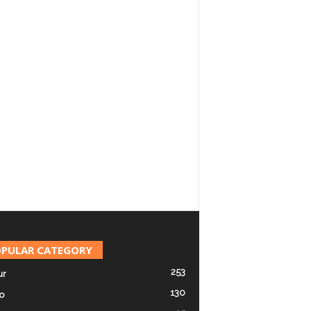
PULAR CATEGORY
253
ur
130
o