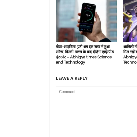
वोडा-आइडिया 5जी अब इस शहर में हुआ
आखिरी मौ
लॉन्‍च, दिल्‍ली-पटना के बाद दौड़ेगा हाईस्‍पीड
मिल रहीं द
इंटरनेट – Abhigya times Science
Abhigya
and Technology
Techno
LEAVE A REPLY