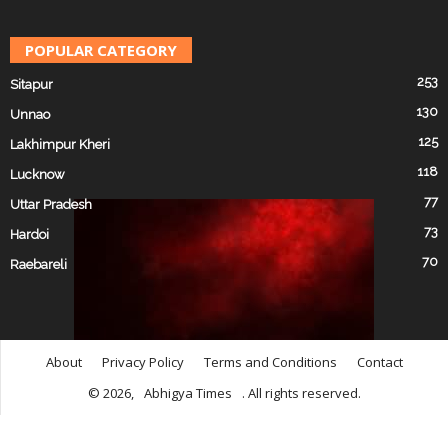
POPULAR CATEGORY
253
Sitapur
130
Unnao
125
Lakhimpur Kheri
118
Lucknow
77
Uttar Pradesh
73
Hardoi
70
Raebareli
About
Privacy Policy
Terms and Conditions
Contact
© 2026,
Abhigya Times
. All rights reserved.