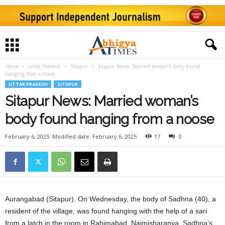
Home
Uttar Pradesh
Sitapur
Sitapur News: Married woman’s body found
hanging from a noose
UTTAR PRADESH
SITAPUR
Sitapur News: Married woman’s
body found hanging from a noose
February 6, 2025
Modified date: February 6, 2025
17
0
Aurangabad (Sitapur). On Wednesday, the body of Sadhna (40), a
resident of the village, was found hanging with the help of a sari
from a latch in the room in Rahimabad, Naimisharanya. Sadhna’s