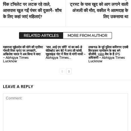
पिंक टॉयलेट पर लटक रहे ताले,
ट्रस्ट के पास खुद को आग लगाने वाली
आसपास खुल गईं पंचर की दुकानें- शौच
अंजली की मौत, वकील ने आत्मदाह के
के लिए कहां जाएं महिलाएं?
लिए उकसाया था
RELATED ARTICLES
MORE FROM AUTHOR
महाराजा सुहेलदेव की सोने की प्रतिमा
‘पापा, आई एम सॉरी’ मां का बर्थ-डे
लखनऊ के पूर्व पुलिस कमिश्नर एसबी
गोमती रिवर फ्रंट पर लगवाएंगे…
सेलिब्रेट कर बेटे ने लगा ली फांसी,
शिरडकर प्रमोशन के बाद बने
अखिलेश यादव ने अब किया ये वादा
सुइसाइड नोट में पिता से मांगी माफी –
डीजीपी, 1993 बैच के हैं IPS
– Abhigya Times
Abhigya Times...
अधिकारी – Abhigya Times
Lucknow
Lucknow
LEAVE A REPLY