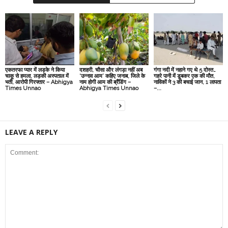
एकतरफा प्यार में लड़के ने किया
दशहरी, चौसा और लंगड़ा नहीं अब
गंगा नदी में नहाने गए थे 5 दोस्त…
चाकू से हमला, लड़की अस्पताल में
‘उन्नाव आम’ कहिए जनाब, जिले के
गहरे पानी में डूबकर एक की मौत,
भर्ती, आरोपी गिरफ्तार – Abhigya
नाम होगी आम की ब्रैंडिंग –
नाविकों ने 3 की बचाई जान, 1 लापता
Times Unnao
Abhigya Times Unnao
–...
LEAVE A REPLY