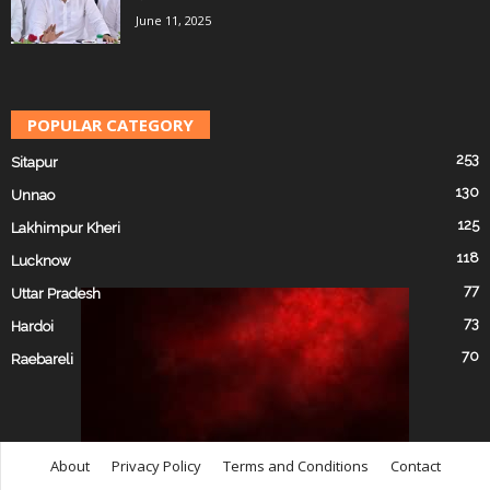
June 11, 2025
POPULAR CATEGORY
253
Sitapur
130
Unnao
125
Lakhimpur Kheri
118
Lucknow
77
Uttar Pradesh
73
Hardoi
70
Raebareli
About
Privacy Policy
Terms and Conditions
Contact