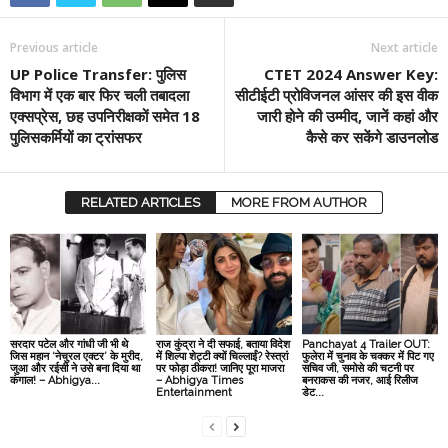
Previous article
Next article
UP Police Transfer: पुलिस
CTET 2024 Answer Key:
विभाग में एक बार फिर चली तबादला
सीटीईटी प्रोविजनल आंसर की इस वीक
एक्सप्रेस, छह उपनिरीक्षकों समेत 18
जारी होने की उम्मीद, जानें कहां और
पुलिसकर्मियों का ट्रांसफर
कैसे कर सकेंगे डाउनलोड
RELATED ARTICLES
MORE FROM AUTHOR
सरदार पटेल और गांधी जी भी थे
राज कुंद्रा ने दी सफाई, बताया विदेश
Panchayat 4 Trailer OUT:
जिस महान ‘नेचुरल एक्‍टर’ के मुरीद,
में शिल्पा शेट्टी क्यों चिल्लाईं? रेस्त्रां
फुलेरा में चुनाव के चक्‍कर में पिट गए
जुआ और रईसी ने उसे बना दिया था
पर फोड़ा ठीकरा! जानिए पूरा माजरा
सचिव जी, समोसे की चटनी पर
कंगाल! – Abhigya...
– Abhigya Times
बनराकस की नजर, आई रिलीज
Entertainment
डेट...