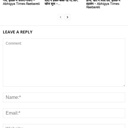
गया, इलाके में अफरा-तफरी –
शादी में हक्के-बक्के रह गए लोग,
हत्या, खेत में मिला शव, इलाके में
Abhigya Times Raebareli
खोज शुरू –...
हड़कंप – Abhigya Times
Raebareli
LEAVE A REPLY