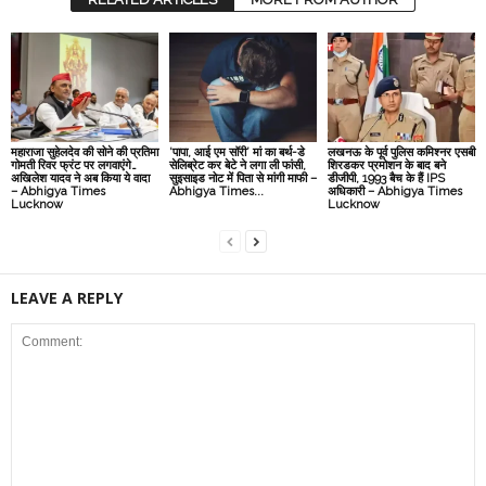
महाराजा सुहेलदेव की सोने की प्रतिमा
‘पापा, आई एम सॉरी’ मां का बर्थ-डे
लखनऊ के पूर्व पुलिस कमिश्नर एसबी
गोमती रिवर फ्रंट पर लगवाएंगे…
सेलिब्रेट कर बेटे ने लगा ली फांसी,
शिरडकर प्रमोशन के बाद बने
अखिलेश यादव ने अब किया ये वादा
सुइसाइड नोट में पिता से मांगी माफी –
डीजीपी, 1993 बैच के हैं IPS
– Abhigya Times
Abhigya Times...
अधिकारी – Abhigya Times
Lucknow
Lucknow
LEAVE A REPLY