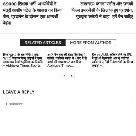
69000 शिक्षक भर्ती: अभ्यर्थियों ने
लखनऊ: कंगना रनौत और उनकी
मंत्री आशीष पटेल के आवास का किया
फिल्म इमरजेंसी के खिलाफ हुए प्रदर्शन,
घेरा, प्रदर्शन के दौरान एक अभ्यर्थी
गुरुद्वारा कमेटी ने कहा- हमें बैन चाहिए
बेहोश
RELATED ARTICLES
MORE FROM AUTHOR
विश्व युद्ध-2 के बाद सिर्फ 2 हार,
457 दिन बाद की टेस्ट क्रिकेट में
SA vs AUS: कोकेन लेने पर IPL
WTC फाइनल वेन्यू लॉर्ड्स में ऐसा
वापसी, कागिसो रबाडा ने 3 गेंद में ही
में हुई थी बेइज्जती, अब यूं कागिसो
खतरनाक है ऑस्ट्रेलिया का रिकॉर्ड
बच्चों की तरह आउट कर दिया –
रबाडा ने 4 गेंदों में कंगारुओं का किया
– Abhigya Times Sports
Abhigya Times...
कबाड़ा –...
LEAVE A REPLY