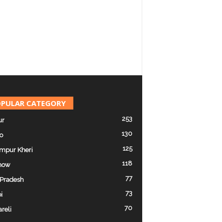
PULAR CATEGORY
253
ur
130
o
125
mpur Kheri
118
now
77
 Pradesh
73
i
70
reli