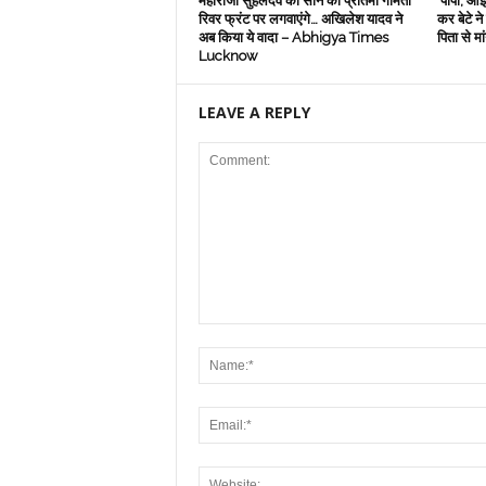
महाराजा सुहेलदेव की सोने की प्रतिमा गोमती
‘पापा, आई 
रिवर फ्रंट पर लगवाएंगे… अखिलेश यादव ने
कर बेटे न
अब किया ये वादा – Abhigya Times
पिता से 
Lucknow
LEAVE A REPLY