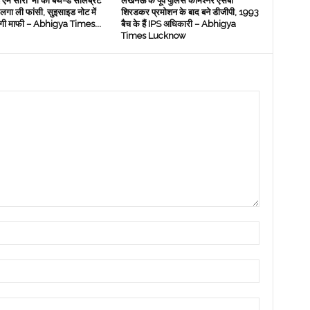
एम सॉरी’ मां का बर्थ-डे सेलिब्रेट
लखनऊ के पूर्व पुलिस कमिश्नर एसबी
े लगा ली फांसी, सुइसाइड नोट में
शिरडकर प्रमोशन के बाद बने डीजीपी, 1993
मांगी माफी – Abhigya Times...
बैच के हैं IPS अधिकारी – Abhigya
Times Lucknow