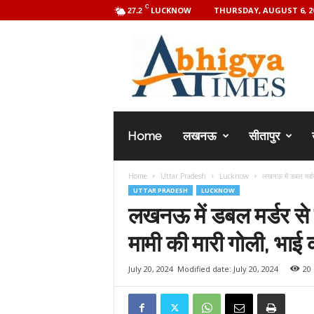
C
LUCKNOW
THURSDAY, AUGUST 6, 2
27.2
A
b
h
i
g
y
a
Home
लखनऊ
सीतापुर
T
i
m
Home
Uttar Pradesh
Lucknow
लखनऊ में डबल मर्डर 
e
UTTAR PRADESH
LUCKNOW
s
लखनऊ में डबल मर्डर से 
मामी की मारी गोली, भाई
July 20, 2024
Modified date: July 20, 2024
20