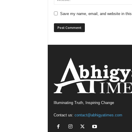
Save my name, email, and website in this
Illuminating Truth, Inspiring Change
Contact us:
contact@abhigyatimes.com