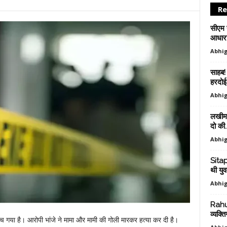
Re
सीएम 
आधारशि
Abhig
साहब! 
हरदोई.
Abhig
लखीमपु
दो की..
Abhig
Sitap
थी युवत
Abhig
Rahul
व्यक्त
 गया है। आरोपी भांजे ने मामा और मामी की गोली मारकर हत्या कर दी है।