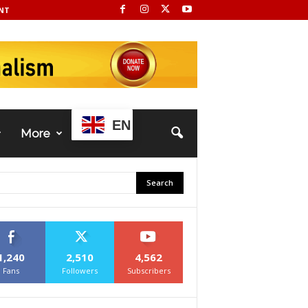
NT
EN
More
1,240
2,510
4,562
Fans
Followers
Subscribers