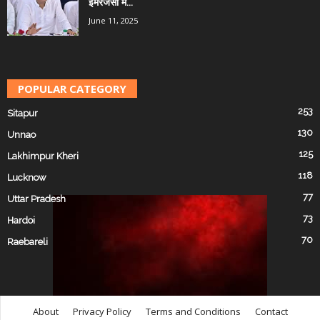
इमरजेंसी में...
June 11, 2025
POPULAR CATEGORY
253
Sitapur
130
Unnao
125
Lakhimpur Kheri
118
Lucknow
77
Uttar Pradesh
73
Hardoi
70
Raebareli
About
Privacy Policy
Terms and Conditions
Contact