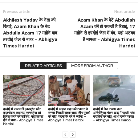
Previous article
Next article
Akhilesh Yadav के नेता की
Azam Khan के बेटे Abdullah
रिहाई, Azam Khan के बेट
Azam की हो सकती है रिहाई, 17
Abdulla Azam 17 महीने बाद
महीने से हरदोई जेल में बंद, यहां अटका
हरदोई जेल से बाहर – Abhigya
है मामला – Abhigya Times
Times Hardoi
Hardoi
RELATED ARTICLES
MORE FROM AUTHOR
हरदोई में राजधानी एक्सप्रेस और
हरदोई में अज्ञात वाहन की टक्कर से
हरदोई में तेज रफ्तार कार
काठगोदाम लखनऊ एक्सप्रेस को
उन्नाव निवासी बाइक सवार तीन युवकों
अनियंत्रित होकर खाई में पलटी, पांच
डिरेल करने की साजिश, बड़ा हादसा
की मौत, घटना के बारे में जानिए –
बारातियों की मौत, आधा दर्जन घायल
होने से बचा – Abhigya Times
Abhigya Times Hardoi
– Abhigya Times Hardoi
Hardoi