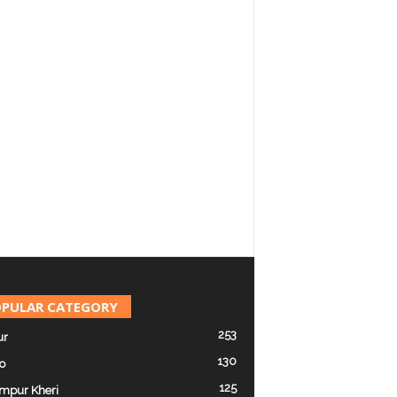
PULAR CATEGORY
253
ur
130
o
125
mpur Kheri