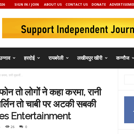
026
SIGN IN / JOIN
ABOUT US
CONTACT US
DONATE
ADVERTISEME
उन्नाव
हरदोई
रायबरेली
लखीमपुर खीरी
कन्नौज
करमा, रानी मुखर्जी...
फोन तो लोगों ने कहा करमा, रानी
ं शर्लिन तो चाबी पर अटकी सबकी
es Entertainment
4
26
0