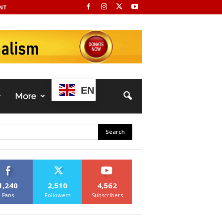
NT
EN
More
1,240
2,510
4,562
Fans
Followers
Subscribers