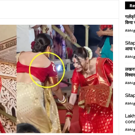
Re
गर्लफ्र
क‍िया 
Abhig
Sitap
आया सा
Abhig
लखनऊ: 
विश्वा
Abhig
Sitap
Abhig
Lakh
cons
Abhig