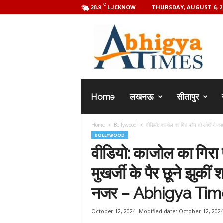
C
LUCKNOW
THURSDAY, AUGUST 6, 2
28.9
A
b
h
i
g
y
a
Home
लखनऊ
सीतापुर
T
i
m
Home
Bollywood
वीडियो: काजोल का गिरा फोन तो लोगों ने कहा 
e
BOLLYWOOD
s
वीडियो: काजोल का गिरा 
मुखर्जी के पैर छूने झुकी
नजर – Abhigya Tim
October 12, 2024
Modified date: October 12, 202