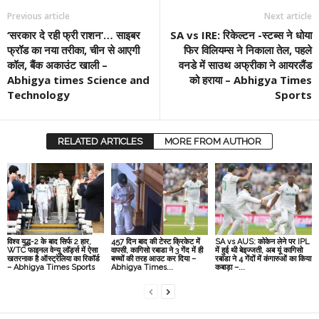
Previous article
Next article
‘सरकार दे रही फ्री राशन’… साइबर
SA vs IRE: रिकेल्टन -स्टब्स ने धोया
फ्रॉड का नया तरीका, चीन से आएगी
फिर विलियम्स ने निकाला तेल, पहले
कॉल, बैंक अकाउंट खाली –
वनडे में साउथ अफ्रीका ने आयरलैंड
Abhigya times Science and
को हराया – Abhigya Times
Technology
Sports
RELATED ARTICLES
MORE FROM AUTHOR
विश्व युद्ध-2 के बाद सिर्फ 2 हार,
457 दिन बाद की टेस्ट क्रिकेट में
SA vs AUS: कोकेन लेने पर IPL
WTC फाइनल वेन्यू लॉर्ड्स में ऐसा
वापसी, कागिसो रबाडा ने 3 गेंद में ही
में हुई थी बेइज्जती, अब यूं कागिसो
खतरनाक है ऑस्ट्रेलिया का रिकॉर्ड
बच्चों की तरह आउट कर दिया –
रबाडा ने 4 गेंदों में कंगारुओं का किया
– Abhigya Times Sports
Abhigya Times...
कबाड़ा –...