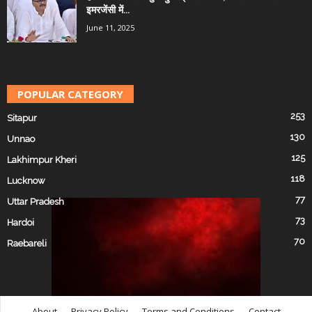
इमरजेंसी में...
June 11, 2025
POPULAR CATEGORY
253
Sitapur
130
Unnao
125
Lakhimpur Kheri
118
Lucknow
77
Uttar Pradesh
73
Hardoi
70
Raebareli
About
Privacy Policy
Terms and Conditions
Contact