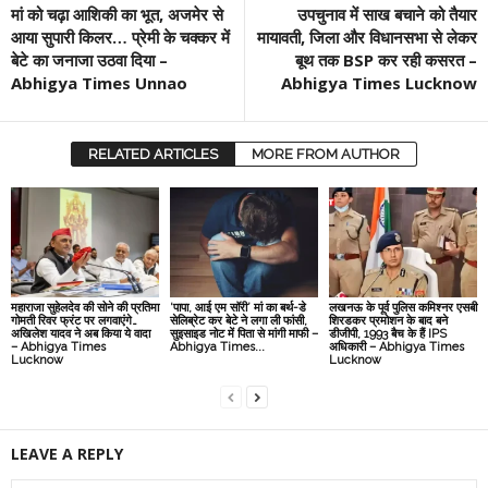
मां को चढ़ा आशिकी का भूत, अजमेर से
उपचुनाव में साख बचाने को तैयार
आया सुपारी किलर… प्रेमी के चक्कर में
मायावती, जिला और विधानसभा से लेकर
बेटे का जनाजा उठवा दिया –
बूथ तक BSP कर रही कसरत –
Abhigya Times Unnao
Abhigya Times Lucknow
RELATED ARTICLES
MORE FROM AUTHOR
महाराजा सुहेलदेव की सोने की प्रतिमा
‘पापा, आई एम सॉरी’ मां का बर्थ-डे
लखनऊ के पूर्व पुलिस कमिश्नर एसबी
गोमती रिवर फ्रंट पर लगवाएंगे…
सेलिब्रेट कर बेटे ने लगा ली फांसी,
शिरडकर प्रमोशन के बाद बने
अखिलेश यादव ने अब किया ये वादा
सुइसाइड नोट में पिता से मांगी माफी –
डीजीपी, 1993 बैच के हैं IPS
– Abhigya Times
Abhigya Times...
अधिकारी – Abhigya Times
Lucknow
Lucknow
LEAVE A REPLY