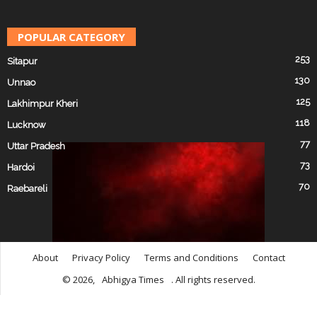
POPULAR CATEGORY
253
Sitapur
130
Unnao
125
Lakhimpur Kheri
118
Lucknow
77
Uttar Pradesh
73
Hardoi
70
Raebareli
About
Privacy Policy
Terms and Conditions
Contact
© 2026,
Abhigya Times
. All rights reserved.